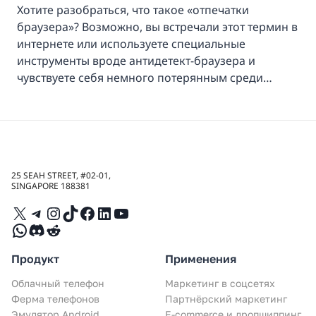
Хотите разобраться, что такое «отпечатки
браузера»? Возможно, вы встречали этот термин в
интернете или используете специальные
инструменты вроде антидетект-браузера и
чувствуете себя немного потерянным среди…
25 SEAH STREET, #02-01,
SINGAPORE 188381
X
Telegram
Instagram
TikTok
Facebook
LinkedIn
YouTube
WhatsApp
Discord
Reddit
Продукт
Применения
Облачный телефон
Маркетинг в соцсетях
Ферма телефонов
Партнёрский маркетинг
Эмулятор Android
E-commerce и дропшиппинг