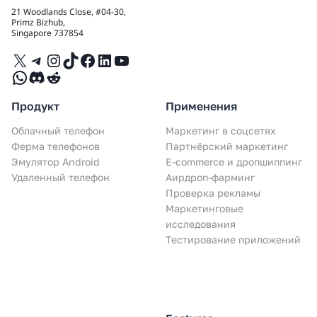
21 Woodlands Close, #04-30,
Primz Bizhub,
Singapore 737854
X
Telegram
Instagram
TikTok
Facebook
LinkedIn
YouTube
WhatsApp
Discord
Reddit
Продукт
Применения
Облачный телефон
Маркетинг в соцсетях
Ферма телефонов
Партнёрский маркетинг
Эмулятор Android
E-commerce и дропшиппинг
Удаленный телефон
Аирдроп-фарминг
Проверка рекламы
Маркетинговые
исследования
Тестирование приложений