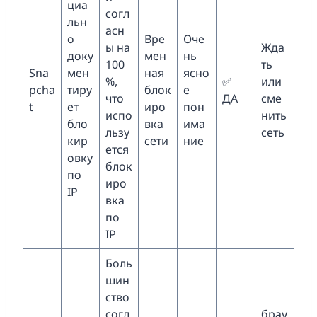
циа
согл
льн
асн
о
Вре
Оче
ы на
Жда
доку
мен
нь
100
ть
Sna
мен
ная
ясно
%,
✅
или
pcha
тиру
блок
е
что
ДА
сме
t
ет
иро
пон
испо
нить
бло
вка
има
льзу
сеть
кир
сети
ние
ется
овку
блок
по
иро
IP
вка
по
IP
Боль
шин
ство
согл
брау