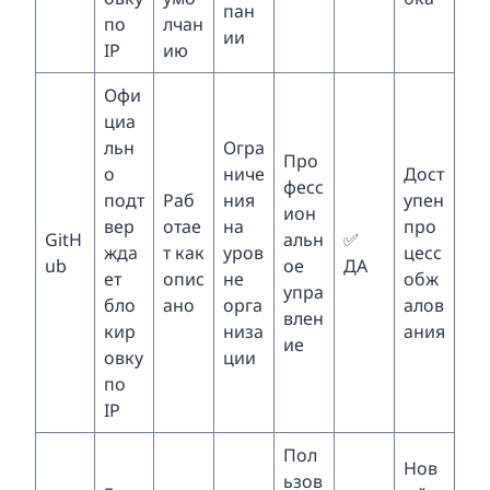
пан
по
лчан
ии
IP
ию
Офи
циа
льн
Огра
Про
о
ниче
Дост
фесс
подт
Раб
ния
упен
ион
вер
отае
на
про
GitH
альн
✅
жда
т как
уров
цесс
ub
ое
ДА
ет
опис
не
обж
упра
бло
ано
орга
алов
влен
кир
низа
ания
ие
овку
ции
по
IP
Пол
Нов
ьзов