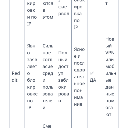
кир
ются
т
фае
иро
овк
в
рвол
вка
и по
этом
по
IP
IP
Нов
Явн
Силь
ый
Ясно
о
ное
Пол
VPN
е и
заяв
согл
ный
или
посл
ляет
асие
дост
моб
едов
Red
о
сред
уп
✅
ильн
ател
dit
бло
и
забл
ДА
ые
ьное
кир
поль
оки
дан
пон
овке
зова
рова
ные
има
по
теле
н
пом
ние
IP
й
ога
ют
Сме