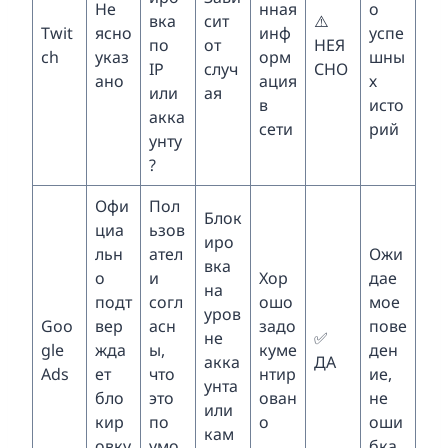
Не
нная
о
вка
сит
⚠️
Twit
ясно
инф
успе
по
от
НЕЯ
ch
указ
орм
шны
IP
случ
СНО
ано
ация
х
или
ая
в
исто
акка
сети
рий
унту
?
Офи
Пол
Блок
циа
ьзов
иро
льн
ател
Ожи
вка
о
и
Хор
дае
на
подт
согл
ошо
мое
уров
Goo
вер
асн
задо
пове
не
✅
gle
жда
ы,
куме
ден
акка
ДА
Ads
ет
что
нтир
ие,
унта
бло
это
ован
не
или
кир
по
о
оши
кам
овку
умо
бка