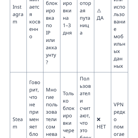
блок
иро
отор
Inst
аетс
испо
иро
вки
ая
⚠️
agra
я
льзо
вка
на
пута
ДА
m
косв
вани
по
1–3
ниц
енн
е
IP
дня
а
о
моб
или
ильн
акка
ых
унту
дан
?
ных
Пол
Гово
ьзов
рит,
Мно
Толь
ател
что
гие
ко
и
не
поль
VPN
блок
счит
при
зова
редк
иро
ают,
Stea
мен
тели
❌
о
вки
что
m
яет
сом
НЕТ
пом
чере
это
бло
нева
огае
з
блок