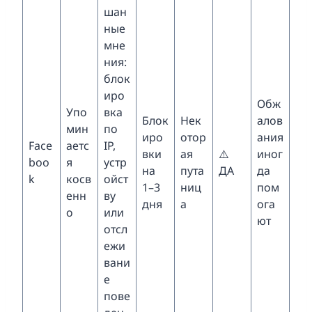
шан
ные
мне
ния:
блок
иро
Обж
Упо
вка
Блок
Нек
алов
мин
по
иро
отор
ания
Face
аетс
IP,
вки
ая
⚠️
иног
boo
я
устр
на
пута
ДА
да
k
косв
ойст
1–3
ниц
пом
енн
ву
дня
а
ога
о
или
ют
отсл
ежи
вани
е
пове