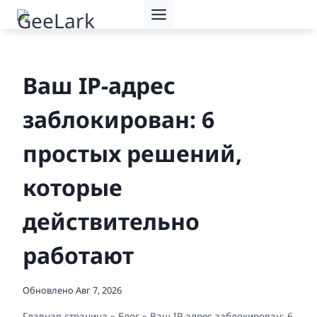
Перейти
к
содержимому
Ваш IP-адрес
заблокирован: 6
простых решений,
которые
действительно
работают
Обновлено
Авг 7, 2026
Главная страница
»
Блог
»
Ваш IP-адрес заблокирован: 6