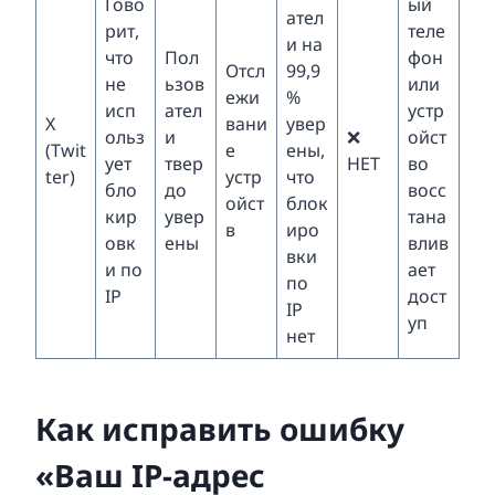
Гово
ый
ател
рит,
теле
и на
что
Пол
фон
Отсл
99,9
не
ьзов
или
ежи
%
исп
ател
устр
X
вани
увер
ольз
и
❌
ойст
(Twit
е
ены,
ует
твер
НЕТ
во
ter)
устр
что
бло
до
восс
ойст
блок
кир
увер
тана
в
иро
овк
ены
влив
вки
и по
ает
по
IP
дост
IP
уп
нет
Как исправить ошибку
«Ваш IP-адрес