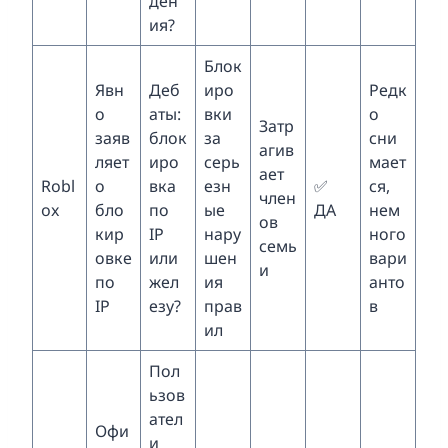
ден
ия?
Блок
Явн
Деб
иро
Редк
о
аты:
вки
о
Затр
заяв
блок
за
сни
агив
ляет
иро
серь
мает
ает
Robl
о
вка
езн
✅
ся,
член
ox
бло
по
ые
ДА
нем
ов
кир
IP
нару
ного
семь
овке
или
шен
вари
и
по
жел
ия
анто
IP
езу?
прав
в
ил
Пол
ьзов
ател
Офи
и