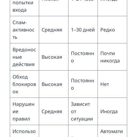
попытки
входа
Спам-
активнос
Средняя
1–30 дней
Редко
ть
Вредонос
Постоянн
Почти
ные
Высокая
о
никогда
действия
Обход
Постоянн
блокиров
Высокая
Нет
о
ок
Нарушен
Зависит
ие
Средняя
от
Иногда
правил
ситуации
Использо
Автомати