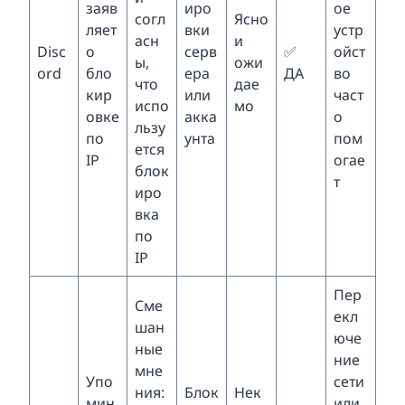
заяв
иро
ое
согл
Ясно
ляет
вки
устр
асн
и
Disc
о
серв
✅
ойст
ы,
ожи
ord
бло
ера
ДА
во
что
дае
кир
или
част
испо
мо
овке
акка
о
льзу
по
унта
пом
ется
IP
огае
блок
т
иро
вка
по
IP
Пер
Сме
екл
шан
юче
ные
ние
мне
Упо
сети
ния:
Блок
Нек
мин
или