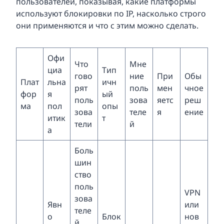
пользователей, показывая, какие платформы
используют блокировки по IP, насколько строго
они применяются и что с этим можно сделать.
Офи
Что
Мне
циа
Тип
гово
ние
При
Обы
Плат
льна
ичн
рят
поль
мен
чное
фор
я
ый
поль
зова
яетс
реш
ма
пол
опы
зова
теле
я
ение
итик
т
тели
й
а
Боль
шин
ство
поль
VPN
зова
Явн
или
теле
о
Блок
нов
й