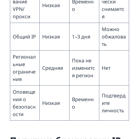
вание
Временн
чески
Низкая
VPN/
о
снимаетс
прокси
я
Можно
Общий IP
Низкая
1–3 дня
обжалова
ть
Регионал
Пока не
ьные
Средняя
изменитс
Нет
ограниче
я регион
ния
Оповеще
Подтверд
ния о
Временн
Низкая
ите
безопасн
о
личность
ости