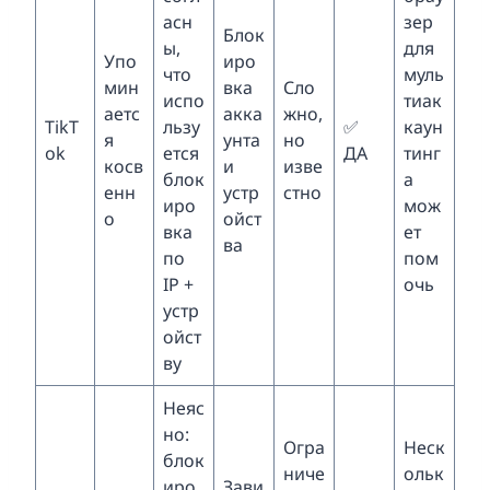
асн
зер
Блок
ы,
для
Упо
иро
что
муль
мин
вка
Сло
испо
тиак
аетс
акка
жно,
TikT
льзу
✅
каун
я
унта
но
ok
ется
ДА
тинг
косв
и
изве
блок
а
енн
устр
стно
иро
мож
о
ойст
вка
ет
ва
по
пом
IP +
очь
устр
ойст
ву
Неяс
но:
Огра
Неск
блок
ниче
ольк
иро
Зави