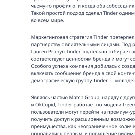
чьему-то профилю, и когда оба собеседник
Такой простой подход сделал Tinder одни
во всем мире.
Маркетинговая стратегия Tinder претерпел
партнерству с влиятельными лицами. Под 
Lauren Probyn Tinder тщательно отбирает 
соответствуют ценностям бренда и могут с
Особого успеха компания добилась с созда
включать сообщения бренда в свой контен
демографическую группу Tinder — молодежь
Являясь частью Match Group, наряду с др
и OkCupid, Tinder работает по модели fre
пользователи могут перейти на премиум-ур
получить доступ к расширенным возможнос
преимущества, как неограниченное количе
понравились первым, и повышение видимо