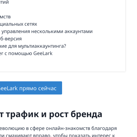
ятий
мств
циальных сетях
 управления несколькими аккаунтами
еб-версия
ие для мультиаккаунтинга?
er с помощью GeeLark
eeLark прямо сейчас
т трафик и рост бренда
 революцию в сфере онлайн-знакомств благодаря
и смахивают вправо, чтобы показать интерес к