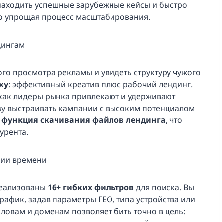
находить успешные зарубежные кейсы и быстро
но упрощая процесс масштабирования.
дингам
ого просмотра рекламы и увидеть структуру чужого
ку
: эффективный креатив плюс рабочий лендинг.
 как лидеры рынка привлекают и удерживают
азу выстраивать кампании с высоким потенциалом
т
функция скачивания файлов лендинга
, что
урента.
мии времени
реализованы
16+ гибких фильтров
для поиска. Вы
афик, задав параметры ГЕО, типа устройства или
ловам и доменам позволяет бить точно в цель: