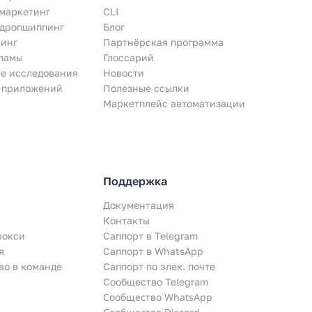
маркетинг
CLI
 дропшиппинг
Блог
инг
Партнёрская программа
ламы
Глоссарий
е исследования
Новости
 приложений
Полезные ссылки
Маркетплейс автоматизации
Поддержка
Документация
Контакты
рокси
Саппорт в Telegram
я
Саппорт в WhatsApp
во в команде
Саппорт по элек. почте
Сообщество Telegram
Сообщество WhatsApp