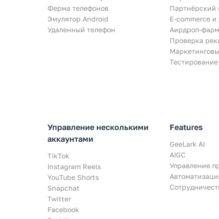
Ферма телефонов
Партнёрский 
Эмулятор Android
E-commerce и
Удаленный телефон
Аирдроп-фарм
Проверка рек
Маркетинговы
Тестирование
Управление несколькими
Features
аккаунтами
GeeLark AI
AIGC
TikTok
Управление п
Instagram Reels
Автоматизаци
YouTube Shorts
Сотрудничест
Snapchat
Twitter
Facebook