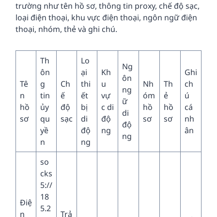
trường như tên hồ sơ, thông tin proxy, chế độ sạc,
loại điện thoại, khu vực điện thoại, ngôn ngữ điện
thoại, nhóm, thẻ và ghi chú.
Th
Lo
Ng
ôn
ại
Kh
Ghi
ôn
Tê
g
Ch
thi
u
Nh
Th
ch
ng
n
tin
ế
ết
vự
óm
ẻ
ú
ữ
hồ
ủy
độ
bị
c di
hồ
hồ
cá
di
sơ
qu
sạc
di
độ
sơ
sơ
nh
độ
yề
độ
ng
ân
ng
n
ng
so
cks
5://
18
Điệ
5.2
n
Trả