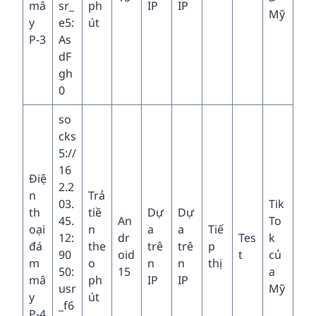
mâ
sr_
ph
IP
IP
Mỹ
y
e5:
út
P-3
As
dF
gh
0
so
cks
5://
16
Điệ
2.2
n
Trả
03.
Tik
th
tiề
Dự
Dự
45.
An
To
oại
n
a
a
Tiế
12:
dr
Tes
k
đá
the
trê
trê
p
90
oid
t
củ
m
o
n
n
thị
50:
15
a
mâ
ph
IP
IP
usr
Mỹ
y
út
_f6
P-4