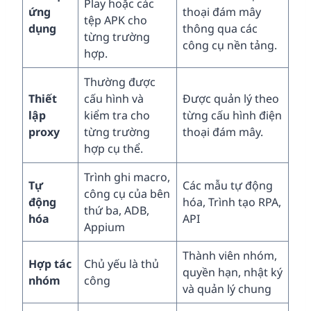
Play hoặc các
ứng
thoại đám mây
tệp APK cho
dụng
thông qua các
từng trường
công cụ nền tảng.
hợp.
Thường được
Thiết
cấu hình và
Được quản lý theo
lập
kiểm tra cho
từng cấu hình điện
proxy
từng trường
thoại đám mây.
hợp cụ thể.
Trình ghi macro,
Tự
Các mẫu tự động
công cụ của bên
động
hóa, Trình tạo RPA,
thứ ba, ADB,
hóa
API
Appium
Thành viên nhóm,
Hợp tác
Chủ yếu là thủ
quyền hạn, nhật ký
nhóm
công
và quản lý chung