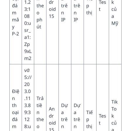
1.2
dr
Tes
k
đá
the
trê
trê
p
3:1
oid
t
củ
m
o
n
n
thị
08
15
a
mâ
ph
IP
IP
0:u
Mỹ
y
út
sr_
P-2
a1:
Zp
9xL
m2
vớ
5://
20
Điệ
3.0
n
.11
Trả
Tik
th
3.8
tiề
Dự
Dự
An
To
oại
9:3
n
a
a
Tiế
dr
Tes
k
đá
12
the
trê
trê
p
oid
t
củ
m
8:u
o
n
n
thị
15
a