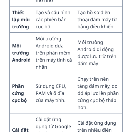
mô nhỏ
Thiết
Tạo và cấu hình
Tạo hồ sơ điện
lập môi
các phiên bản
thoại đám mây từ
trường
cục bộ
bảng điều khiển.
Môi trường
Môi trường
Môi
Android dựa
Android di động
trường
trên phần mềm
được lưu trữ trên
Android
trên máy tính cá
đám mây
nhân
Chạy trên nền
Phần
Sử dụng CPU,
tảng đám mây, do
cứng
RAM và ổ đĩa
đó áp lực lên phần
cục bộ
của máy tính.
cứng cục bộ thấp
hơn.
Cài đặt ứng
Cài đặt ứng dụng
dụng từ Google
Cài đặt
trên nhiều điện