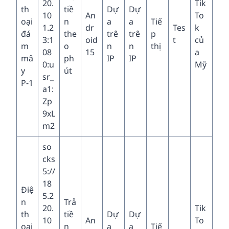
20.
Tik
th
tiề
Dự
Dự
10
An
To
oại
n
a
a
Tiế
1.2
dr
Tes
k
đá
the
trê
trê
p
3:1
oid
t
củ
m
o
n
n
thị
08
15
a
mâ
ph
IP
IP
0:u
Mỹ
y
út
sr_
P-1
a1:
Zp
9xL
m2
so
cks
5://
18
Điệ
5.2
n
Trả
20.
Tik
th
tiề
Dự
Dự
10
An
To
oại
n
a
a
Tiế