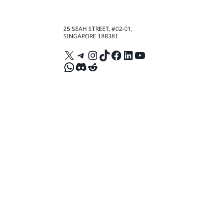
25 SEAH STREET, #02-01,
SINGAPORE 188381
X
Telegram
Instagram
TikTok
Facebook
LinkedIn
YouTube
WhatsApp
Discord
Reddit