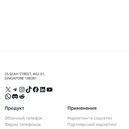
25 SEAH STREET, #02-01,
SINGAPORE 188381
X
Telegram
Instagram
TikTok
Facebook
LinkedIn
YouTube
WhatsApp
Discord
Reddit
Продукт
Применения
Облачный телефон
Маркетинг в соцсетях
Ферма телефонов
Партнёрский маркетинг