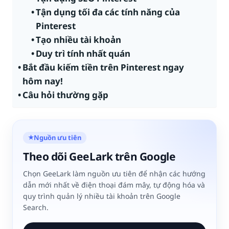
Tận dụng tối đa các tính năng của
Pinterest
Tạo nhiều tài khoản
Duy trì tính nhất quán
Bắt đầu kiếm tiền trên Pinterest ngay
hôm nay!
Câu hỏi thường gặp
Nguồn ưu tiên
★
Theo dõi GeeLark trên Google
Chọn GeeLark làm nguồn ưu tiên để nhận các hướng
dẫn mới nhất về điện thoại đám mây, tự động hóa và
quy trình quản lý nhiều tài khoản trên Google
Search.