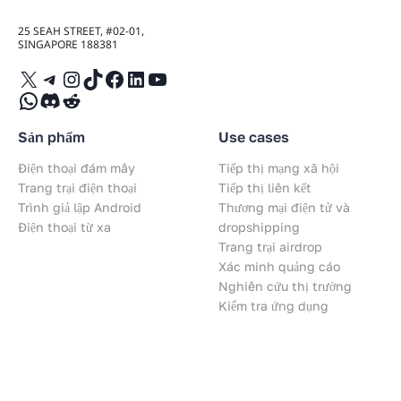
25 SEAH STREET, #02-01,
SINGAPORE 188381
X
Telegram
Instagram
TikTok
Facebook
LinkedIn
YouTube
WhatsApp
Discord
Reddit
Sản phẩm
Use cases
Điện thoại đám mây
Tiếp thị mạng xã hội
Trang trại điện thoại
Tiếp thị liên kết
Trình giả lập Android
Thương mại điện tử và
Điện thoại từ xa
dropshipping
Trang trại airdrop
Xác minh quảng cáo
Nghiên cứu thị trường
Kiểm tra ứng dụng