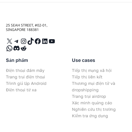
25 SEAH STREET, #02-01,
SINGAPORE 188381
X
Telegram
Instagram
TikTok
Facebook
LinkedIn
YouTube
WhatsApp
Discord
Reddit
Sản phẩm
Use cases
Điện thoại đám mây
Tiếp thị mạng xã hội
Trang trại điện thoại
Tiếp thị liên kết
Trình giả lập Android
Thương mại điện tử và
Điện thoại từ xa
dropshipping
Trang trại airdrop
Xác minh quảng cáo
Nghiên cứu thị trường
Kiểm tra ứng dụng