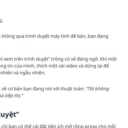
g.
n thông qua trình duyệt máy tính để bàn, bạn đang
hỉ xem trên trình duyệt” trông có vẻ đáng ngờ. Khi một
g tin của mình, thích một vài video và dừng lại để
 nhiên và ngẫu nhiên.
, về cơ bản bạn đang nói với thuật toán:
“Tôi không
 tiếp thị.”
duyệt”
hí bạn có thể cài đặt tiện ích mở rộng proxy cho mỗi