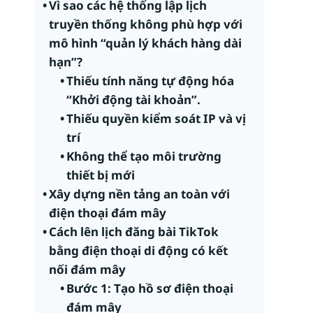
Vì sao các hệ thống lập lịch
truyền thống không phù hợp với
mô hình “quản lý khách hàng dài
hạn”?
Thiếu tính năng tự động hóa
“Khởi động tài khoản”.
Thiếu quyền kiểm soát IP và vị
trí
Không thể tạo môi trường
thiết bị mới
Xây dựng nền tảng an toàn với
điện thoại đám mây
Cách lên lịch đăng bài TikTok
bằng điện thoại di động có kết
nối đám mây
Bước 1: Tạo hồ sơ điện thoại
đám mây