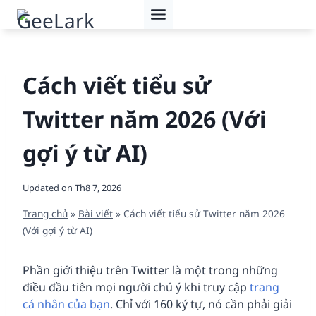
Skip
to
content
Cách viết tiểu sử
Twitter năm 2026 (Với
gợi ý từ AI)
Updated on
Th8 7, 2026
Trang chủ
»
Bài viết
»
Cách viết tiểu sử Twitter năm 2026
(Với gợi ý từ AI)
Phần giới thiệu trên Twitter là một trong những
điều đầu tiên mọi người chú ý khi truy cập
trang
cá nhân của bạn
. Chỉ với 160 ký tự, nó cần phải giải