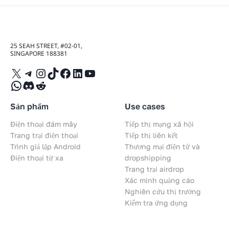
25 SEAH STREET, #02-01,
SINGAPORE 188381
X
Telegram
Instagram
TikTok
Facebook
LinkedIn
YouTube
WhatsApp
Discord
Reddit
Sản phẩm
Use cases
Điện thoại đám mây
Tiếp thị mạng xã hội
Trang trại điện thoại
Tiếp thị liên kết
Trình giả lập Android
Thương mại điện tử và
Điện thoại từ xa
dropshipping
Trang trại airdrop
Xác minh quảng cáo
Nghiên cứu thị trường
Kiểm tra ứng dụng