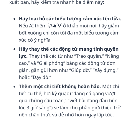
xuất bản, hãy kiểm tra nhanh ba điểm này:
Hãy loại bỏ các biểu tượng cảm xúc tên lửa.
Nếu AI thêm 🚀🔥💡 ở khắp mọi nơi, hãy giảm
bớt xuống chỉ còn tối đa một biểu tượng cảm
xúc có ý nghĩa.
Hãy thay thế các động từ mang tính quyền
lực.
Thay thế các từ như “Trao quyền,” “Nâng
cao,” và “Giải phóng” bằng các động từ đơn
giản, gần gũi hơn như “Giúp đỡ,” “Xây dựng,”
hoặc “Dạy dỗ.”
Thêm một
chi
tiết không hoàn hảo.
Một chi
tiết cụ thể, hơi kỳ quặc (“đang cố gắng vượt
qua chứng cầu toàn,” “viết bài đăng đầu tiên
lúc 3 giờ sáng”) sẽ làm cho phần giới thiệu trở
nên chân thực và dễ nhớ hơn ngay lập tức.