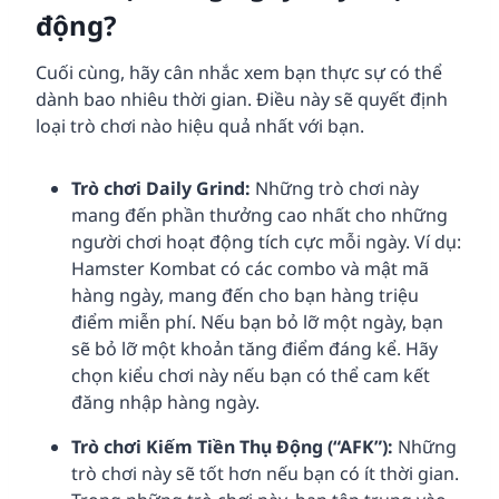
động?
Cuối cùng, hãy cân nhắc xem bạn thực sự có thể
dành bao nhiêu thời gian. Điều này sẽ quyết định
loại trò chơi nào hiệu quả nhất với bạn.
Trò chơi Daily Grind:
Những trò chơi này
mang đến phần thưởng cao nhất cho những
người chơi hoạt động tích cực mỗi ngày. Ví dụ:
Hamster Kombat có các combo và mật mã
hàng ngày, mang đến cho bạn hàng triệu
điểm miễn phí. Nếu bạn bỏ lỡ một ngày, bạn
sẽ bỏ lỡ một khoản tăng điểm đáng kể. Hãy
chọn kiểu chơi này nếu bạn có thể cam kết
đăng nhập hàng ngày.
Trò chơi Kiếm Tiền Thụ Động (“AFK”):
Những
trò chơi này sẽ tốt hơn nếu bạn có ít thời gian.