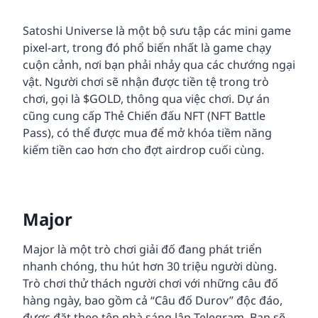
Satoshi Universe là một bộ sưu tập các mini game
pixel-art, trong đó phổ biến nhất là game chạy
cuộn cảnh, nơi bạn phải nhảy qua các chướng ngại
vật. Người chơi sẽ nhận được tiền tệ trong trò
chơi, gọi là $GOLD, thông qua việc chơi. Dự án
cũng cung cấp Thẻ Chiến đấu NFT (NFT Battle
Pass), có thể được mua để mở khóa tiềm năng
kiếm tiền cao hơn cho đợt airdrop cuối cùng.
Major
Major là một trò chơi giải đố đang phát triển
nhanh chóng, thu hút hơn 30 triệu người dùng.
Trò chơi thử thách người chơi với những câu đố
hàng ngày, bao gồm cả “Câu đố Durov” độc đáo,
được đặt theo tên nhà sáng lập Telegram. Bạn sẽ