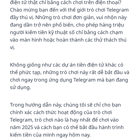
điện tử thật chỉ bằng cách chơi trên điện thoại?
Chào mừng bạn đến với thế giới trò chơi Telegram
đầy thú vị. Những trò chơi đơn giản, vui nhộn này
đang dần trở nên phổ biến, cho phép hàng triệu
người kiếm tiền kỹ thuật số chỉ bằng cách chạm
vào màn hình hoặc hoàn thành các thử thách thú
vị.
Không giống như các dự án tiền điện tử khác có
thể phức tạp, những trò chơi này rất dễ bắt đầu và
chơi ngay trong ứng dụng Telegram mà bạn đang
sử dụng.
Trong hướng dẫn này, chúng tôi sẽ chỉ cho bạn
chính xác cách thức hoạt động của trò chơi
Telegram, trò chơi nào là hay nhất để chơi vào
năm 2025 và cách bạn có thể bắt đầu hành trình
kiếm tiền của mình ngay hôm nay.