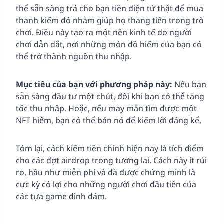
thể sẵn sàng trả cho bạn tiền điện tử thật để mua
thanh kiếm đó nhằm giúp họ thăng tiến trong trò
chơi. Điều này tạo ra một nền kinh tế do người
chơi dẫn dắt, nơi những món đồ hiếm của bạn có
thể trở thành nguồn thu nhập.
Mục tiêu của bạn với phương pháp này:
Nếu bạn
sẵn sàng đầu tư một chút, đôi khi bạn có thể tăng
tốc thu nhập. Hoặc, nếu may mắn tìm được một
NFT hiếm, bạn có thể bán nó để kiếm lời đáng kể.
Tóm lại, cách kiếm tiền chính hiện nay là tích điểm
cho các đợt airdrop trong tương lai. Cách này ít rủi
ro, hầu như miễn phí và đã được chứng minh là
cực kỳ có lợi cho những người chơi đầu tiên của
các tựa game đình đám.