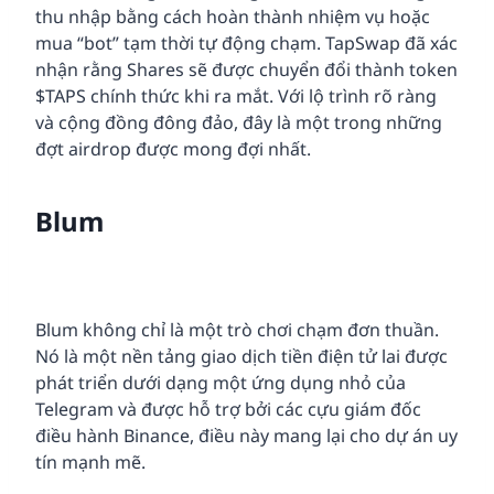
thu nhập bằng cách hoàn thành nhiệm vụ hoặc
mua “bot” tạm thời tự động chạm. TapSwap đã xác
nhận rằng Shares sẽ được chuyển đổi thành token
$TAPS chính thức khi ra mắt. Với lộ trình rõ ràng
và cộng đồng đông đảo, đây là một trong những
đợt airdrop được mong đợi nhất.
Blum
Blum không chỉ là một trò chơi chạm đơn thuần.
Nó là một nền tảng giao dịch tiền điện tử lai được
phát triển dưới dạng một ứng dụng nhỏ của
Telegram và được hỗ trợ bởi các cựu giám đốc
điều hành Binance, điều này mang lại cho dự án uy
tín mạnh mẽ.