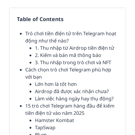
Table of Contents
Trò chơi tiền điện tử trên Telegram hoạt
động như thế nào?
1. Thu nhập từ Airdrop tiền điện tử
2. Kiếm và bán mã thông báo
3. Thu nhập trong trò chơi và NFT
Cách chọn trò chơi Telegram phù hợp
với bạn
Lớn hơn là tốt hơn
Airdrop đã được xác nhận chưa?
Làm việc hàng ngày hay thụ động?
15 trò chơi Telegram hàng đầu để kiếm
tiền điện tử vào năm 2025
Hamster Kombat
TapSwap
Blum