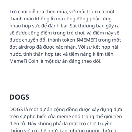
Trò chơi diễn ra theo mùa, với mỗi trùm có một
thanh máu khổng lồ mà cộng đồng phải cùng
nhau hợp sức để đánh bại. Sát thương bạn gây ra
sẽ được cộng điểm trong trò chơi, và điểm này sẽ
được chuyển đổi thành token $MEMEFI trong một
đợt airdrop đã được xác nhận. Với sự kết hợp hài
hước, tinh thần hợp tác và tiềm năng kiếm tiền,
MemeFi Coin là một dự án đáng theo dõi.
DOGS
DOGS là một dự án cộng đồng được xây dựng dựa
trên sự phổ biến của meme chó trong thế giới tiền
điện tử. Đây không phải là một trò chơi truyền
thống với cơ chế phức tạp, nhưng người chơi có