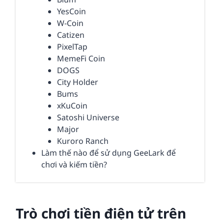
YesCoin
W-Coin
Catizen
PixelTap
MemeFi Coin
DOGS
City Holder
Bums
xKuCoin
Satoshi Universe
Major
Kuroro Ranch
Làm thế nào để sử dụng GeeLark để
chơi và kiếm tiền?
Trò chơi tiền điện tử trên