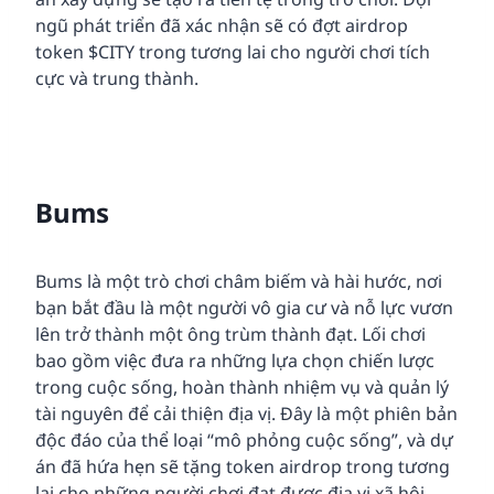
ngũ phát triển đã xác nhận sẽ có đợt airdrop
token $CITY trong tương lai cho người chơi tích
cực và trung thành.
Bums
Bums là một trò chơi châm biếm và hài hước, nơi
bạn bắt đầu là một người vô gia cư và nỗ lực vươn
lên trở thành một ông trùm thành đạt. Lối chơi
bao gồm việc đưa ra những lựa chọn chiến lược
trong cuộc sống, hoàn thành nhiệm vụ và quản lý
tài nguyên để cải thiện địa vị. Đây là một phiên bản
độc đáo của thể loại “mô phỏng cuộc sống”, và dự
án đã hứa hẹn sẽ tặng token airdrop trong tương
lai cho những người chơi đạt được địa vị xã hội.