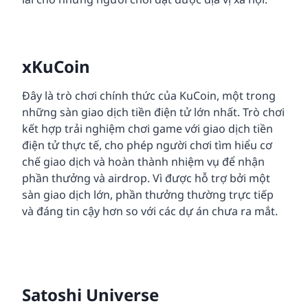
xKuCoin
Đây là trò chơi chính thức của KuCoin, một trong
những sàn giao dịch tiền điện tử lớn nhất. Trò chơi
kết hợp trải nghiệm chơi game với giao dịch tiền
điện tử thực tế, cho phép người chơi tìm hiểu cơ
chế giao dịch và hoàn thành nhiệm vụ để nhận
phần thưởng và airdrop. Vì được hỗ trợ bởi một
sàn giao dịch lớn, phần thưởng thường trực tiếp
và đáng tin cậy hơn so với các dự án chưa ra mắt.
Satoshi Universe