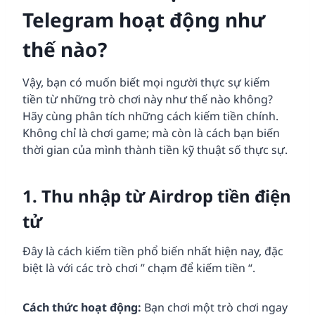
Telegram
hoạt động như
thế nào?
Vậy, bạn có muốn biết mọi người thực sự kiếm
tiền từ những trò chơi này như thế nào không?
Hãy cùng phân tích những cách kiếm tiền chính.
Không chỉ là chơi game; mà còn là cách bạn biến
thời gian của mình thành tiền kỹ thuật số thực sự.
1. Thu nhập từ Airdrop tiền điện
tử
Đây là cách kiếm tiền phổ biến nhất hiện nay, đặc
biệt là với các trò chơi ” chạm để kiếm tiền “.
Cách thức hoạt động:
Bạn chơi một trò chơi ngay