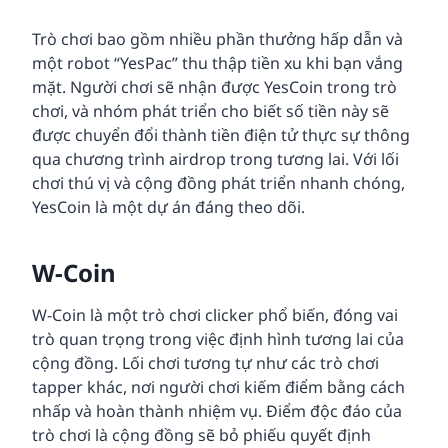
Trò chơi bao gồm nhiều phần thưởng hấp dẫn và
một robot “YesPac” thu thập tiền xu khi bạn vắng
mặt. Người chơi sẽ nhận được YesCoin trong trò
chơi, và nhóm phát triển cho biết số tiền này sẽ
được chuyển đổi thành tiền điện tử thực sự thông
qua chương trình airdrop trong tương lai. Với lối
chơi thú vị và cộng đồng phát triển nhanh chóng,
YesCoin là một dự án đáng theo dõi.
W-Coin
W-Coin là một trò chơi clicker phổ biến, đóng vai
trò quan trọng trong việc định hình tương lai của
cộng đồng. Lối chơi tương tự như các trò chơi
tapper khác, nơi người chơi kiếm điểm bằng cách
nhấp và hoàn thành nhiệm vụ. Điểm độc đáo của
trò chơi là cộng đồng sẽ bỏ phiếu quyết định