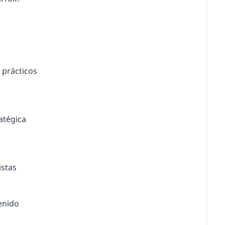
s prácticos
atégica
istas
enido