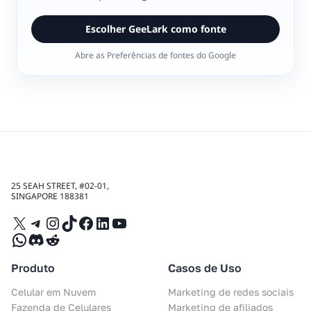
Escolher GeeLark como fonte
Abre as Preferências de fontes do Google
25 SEAH STREET, #02-01,
SINGAPORE 188381
X
Telegram
Instagram
TikTok
Facebook
LinkedIn
YouTube
WhatsApp
Discord
Reddit
Produto
Casos de Uso
Celular em Nuvem
Marketing de redes sociais
Fazenda de Celulares
Marketing de afiliados