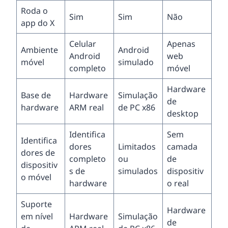
Roda o
Sim
Sim
Não
app do X
Celular
Apenas
Ambiente
Android
Android
web
móvel
simulado
completo
móvel
Hardware
Base de
Hardware
Simulação
de
hardware
ARM real
de PC x86
desktop
Identifica
Sem
Identifica
dores
Limitados
camada
dores de
completo
ou
de
dispositiv
s de
simulados
dispositiv
o móvel
hardware
o real
Suporte
Hardware
em nível
Hardware
Simulação
de