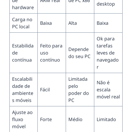
de
ARM real
de PC x86
desktop
hardware
Carga no
Baixa
Alta
Baixa
PC local
Ok para
Estabilida
Feito para
tarefas
Depende
de
uso
leves de
do seu PC
contínua
contínuo
navegado
r
Escalabili
Limitada
Não é
dade de
pelo
Fácil
escala
ambiente
poder do
móvel real
s móveis
PC
Ajuste ao
fluxo
Forte
Médio
Limitado
móvel