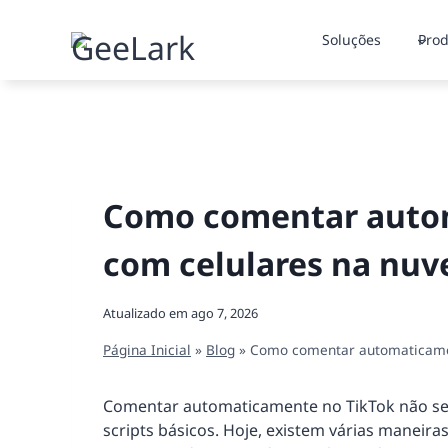
Pular
para
Soluções
Prod
o
Conteúdo
Como comentar auto
com celulares na nuv
Atualizado em
ago 7, 2026
Página Inicial
»
Blog
»
Como comentar automaticamen
Comentar automaticamente no TikTok não se 
scripts básicos. Hoje, existem várias maneir