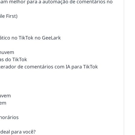
onam melhor para a automação de comentários no
e First)
tico no TikTok no GeeLark
a nuvem
as do TikTok
gerador de comentários com IA para TikTok
nuvem
vem
horários
deal para você?