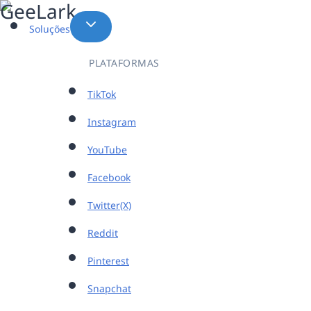
Pular
para
Soluções
o
Conteúdo
PLATAFORMAS
TikTok
Instagram
YouTube
Facebook
Twitter(X)
Reddit
Pinterest
Snapchat