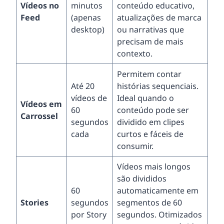
Vídeos no
minutos
conteúdo educativo,
Feed
(apenas
atualizações de marca
desktop)
ou narrativas que
precisam de mais
contexto.
Permitem contar
Até 20
histórias sequenciais.
vídeos de
Ideal quando o
Vídeos em
60
conteúdo pode ser
Carrossel
segundos
dividido em clipes
cada
curtos e fáceis de
consumir.
Vídeos mais longos
são divididos
60
automaticamente em
Stories
segundos
segmentos de 60
por Story
segundos. Otimizados