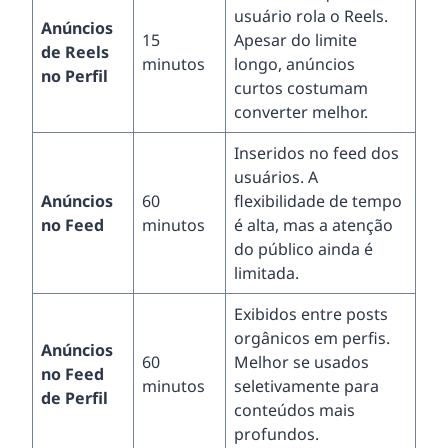
usuário rola o Reels.
Anúncios
15
Apesar do limite
de Reels
minutos
longo, anúncios
no Perfil
curtos costumam
converter melhor.
Inseridos no feed dos
usuários. A
Anúncios
60
flexibilidade de tempo
no Feed
minutos
é alta, mas a atenção
do público ainda é
limitada.
Exibidos entre posts
orgânicos em perfis.
Anúncios
60
Melhor se usados
no Feed
minutos
seletivamente para
de Perfil
conteúdos mais
profundos.