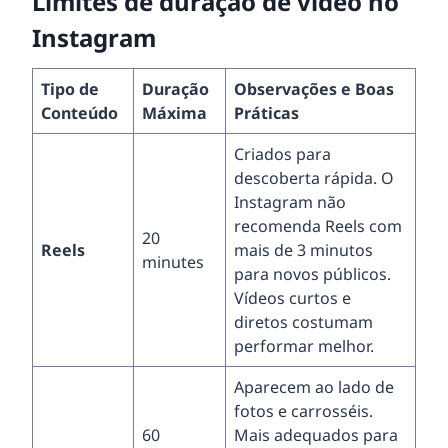
Limites de duração de vídeo no
Instagram
Tipo de
Duração
Observações e Boas
Conteúdo
Máxima
Práticas
Criados para
descoberta rápida. O
Instagram não
recomenda Reels com
20
Reels
mais de 3 minutos
minutes
para novos públicos.
Vídeos curtos e
diretos costumam
performar melhor.
Aparecem ao lado de
fotos e carrosséis.
60
Mais adequados para