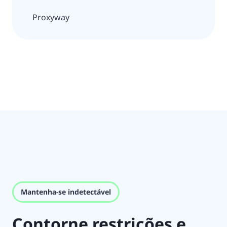
Proxyway
Mantenha-se indetectável
Contorne restrições e