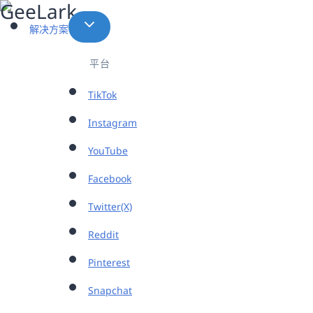
跳
到
解决方案
内
容
平台
TikTok
Instagram
YouTube
Facebook
Twitter(X)
Reddit
Pinterest
Snapchat