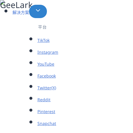
跳
到
解决方案
内
容
平台
TikTok
Instagram
YouTube
Facebook
Twitter(X)
Reddit
Pinterest
Snapchat