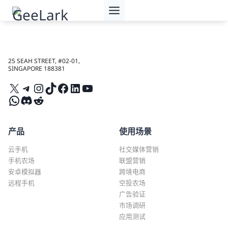
跳
到
内
容
25 SEAH STREET, #02-01,
SINGAPORE 188381
X
Telegram
Instagram
TikTok
Facebook
LinkedIn
YouTube
WhatsApp
Discord
Reddit
产品
使用场景
云手机
社交媒体营销
手机农场
联盟营销
安卓模拟器
跨境电商
远程手机
空投农场
广告验证
市场调研
应用测试