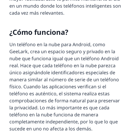
en un mundo donde los teléfonos inteligentes son
cada vez más relevantes.
¿Cómo funciona?
Un teléfono en la nube para Android, como
GeeLark, crea un espacio seguro y privado en la
nube que funciona igual que un teléfono Android
real. Hace que cada teléfono en la nube parezca
único asignándole identificadores especiales de
manera similar al número de serie de un teléfono
físico. Cuando las aplicaciones verifican si el
teléfono es auténtico, el sistema realiza estas
comprobaciones de forma natural para preservar
la privacidad. Lo más importante es que cada
teléfono en la nube funciona de manera
completamente independiente, por lo que lo que
sucede en uno no afecta a los demás.