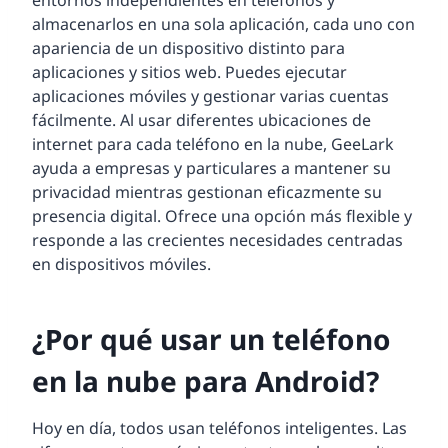
almacenarlos en una sola aplicación, cada uno con
apariencia de un dispositivo distinto para
aplicaciones y sitios web. Puedes ejecutar
aplicaciones móviles y gestionar varias cuentas
fácilmente. Al usar diferentes ubicaciones de
internet para cada teléfono en la nube, GeeLark
ayuda a empresas y particulares a mantener su
privacidad mientras gestionan eficazmente su
presencia digital. Ofrece una opción más flexible y
responde a las crecientes necesidades centradas
en dispositivos móviles.
¿Por qué usar un teléfono
en la nube para Android?
Hoy en día, todos usan teléfonos inteligentes. Las