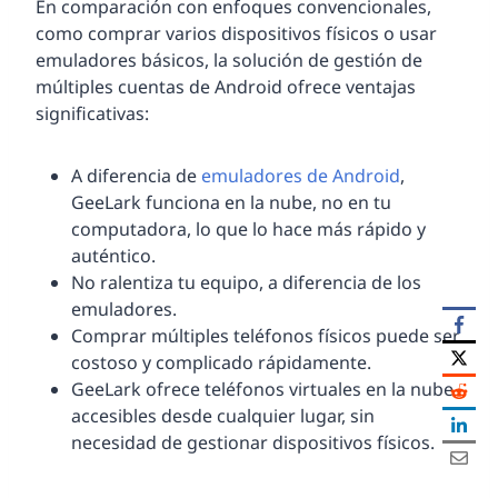
En comparación con enfoques convencionales,
como comprar varios dispositivos físicos o usar
emuladores básicos, la solución de gestión de
múltiples cuentas de Android ofrece ventajas
significativas:
A diferencia de
emuladores de Android
,
GeeLark funciona en la nube, no en tu
computadora, lo que lo hace más rápido y
auténtico.
No ralentiza tu equipo, a diferencia de los
emuladores.
Comprar múltiples teléfonos físicos puede ser
costoso y complicado rápidamente.
GeeLark ofrece teléfonos virtuales en la nube
accesibles desde cualquier lugar, sin
necesidad de gestionar dispositivos físicos.