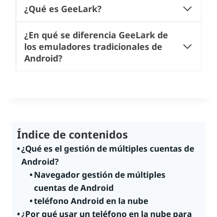
¿Qué es GeeLark?
¿En qué se diferencia GeeLark de
los emuladores tradicionales de
Android?
Índice de contenidos
¿Qué es el gestión de múltiples cuentas de
Android?
Navegador gestión de múltiples
cuentas de Android
teléfono Android en la nube
¿Por qué usar un teléfono en la nube para