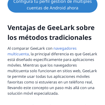
Configura tu perfil gestión de múltiples
cuentas de Android ahora
Ventajas de GeeLark sobre
los métodos tradicionales
Al comparar GeeLark con
navegadores
multicuenta
, la principal diferencia es que GeeLark
está diseñado específicamente para aplicaciones
móviles. Mientras que los navegadores
multicuenta solo funcionan en sitios web, GeeLark
te permite usar todas tus aplicaciones móviles
favoritas como si estuvieras en un teléfono real,
llevando este concepto un paso más allá con una
solución móvil especializada.