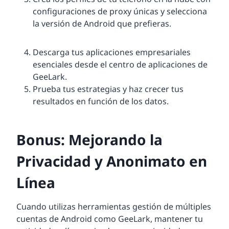
configuraciones de proxy únicas y selecciona
la versión de Android que prefieras.
Descarga tus aplicaciones empresariales
esenciales desde el centro de aplicaciones de
GeeLark.
Prueba tus estrategias y haz crecer tus
resultados en función de los datos.
Bonus: Mejorando la
Privacidad y Anonimato en
Línea
Cuando utilizas herramientas gestión de múltiples
cuentas de Android como GeeLark, mantener tu