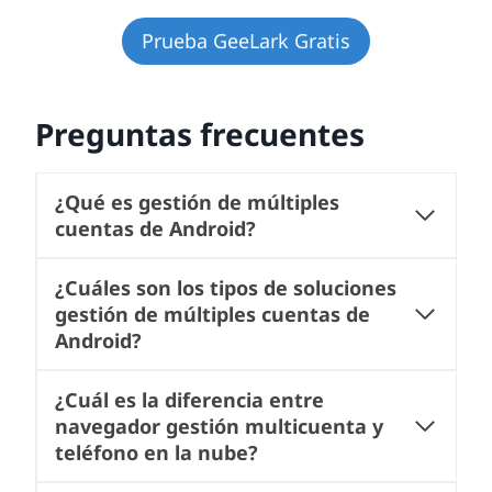
Prueba GeeLark Gratis
Preguntas frecuentes
¿Qué es gestión de múltiples
cuentas de Android?
¿Cuáles son los tipos de soluciones
gestión de múltiples cuentas de
Android?
¿Cuál es la diferencia entre
navegador gestión multicuenta y
teléfono en la nube?