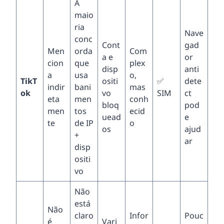
A
maio
ria
Nave
conc
Cont
gad
Men
orda
Com
a e
or
cion
que
plex
disp
anti
a
usa
o,
TikT
ositi
✅
dete
indir
bani
mas
ok
vo
SIM
ct
eta
men
conh
bloq
pod
men
tos
ecid
uead
e
te
de IP
o
os
ajud
+
ar
disp
ositi
vo
Não
está
Não
claro
Infor
Pouc
é
Vari