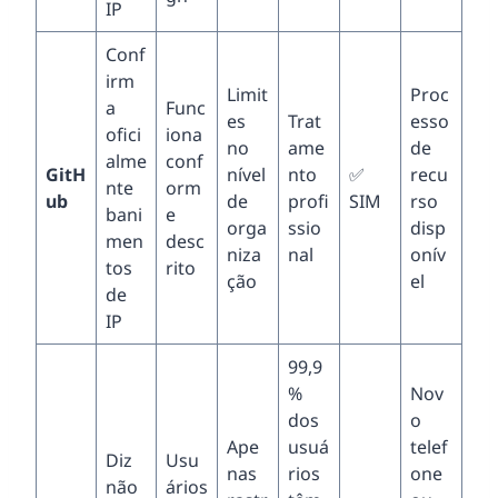
IP
Conf
irm
Limit
Proc
a
Func
es
Trat
esso
ofici
iona
no
ame
de
alme
conf
GitH
nível
nto
✅
recu
nte
orm
ub
de
profi
SIM
rso
bani
e
orga
ssio
disp
men
desc
niza
nal
onív
tos
rito
ção
el
de
IP
99,9
%
Nov
dos
o
Ape
usuá
telef
Diz
Usu
nas
rios
one
não
ários