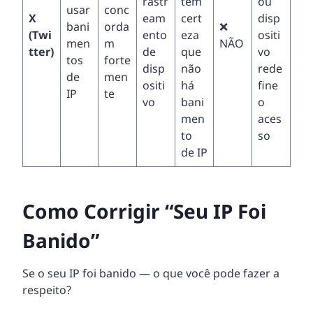
rastr
têm
ou
usar
conc
X
eam
cert
disp
bani
orda
❌
(Twi
ento
eza
ositi
men
m
NÃO
tter)
de
que
vo
tos
forte
disp
não
rede
de
men
ositi
há
fine
IP
te
vo
bani
o
men
aces
to
so
de IP
Como Corrigir “Seu IP Foi
Banido”
Se o seu IP foi banido — o que você pode fazer a
respeito?