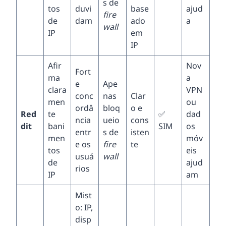
s de
tos
duvi
base
ajud
fire
de
dam
ado
a
wall
IP
em
IP
Afir
Nov
Fort
ma
a
e
Ape
clara
VPN
conc
nas
Clar
men
ou
ordâ
bloq
o e
Red
te
✅
dad
ncia
ueio
cons
dit
bani
SIM
os
entr
s de
isten
men
móv
e os
fire
te
tos
eis
usuá
wall
de
ajud
rios
IP
am
Mist
o: IP,
disp