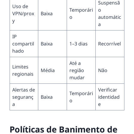
Suspensã
Uso de
Temporári
o
VPN/prox
Baixa
o
automátic
y
a
IP
compartil
Baixa
1–3 dias
Recorrível
hado
Até a
Limites
Média
região
Não
regionais
mudar
Alertas de
Verificar
Temporári
seguranç
Baixa
identidad
o
a
e
Políticas de Banimento de