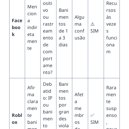
ositi
Recu
Men
vo
Bani
rsos
cion
ou
men
Algu
às
Face
a
rastr
tos
ma
⚠️
veze
boo
indir
eam
de 1
conf
SIM
s
k
eta
ento
a 3
usão
funci
men
de
dias
ona
te
com
m
port
ame
nto?
Deb
Bani
Afir
Rara
atid
men
ma
Afet
men
o: IP
tos
clara
a
te
ou
por
men
me
susp
bani
gran
Robl
te
mbr
✅
enso
men
des
ox
bani
os
SIM
,
to
viola