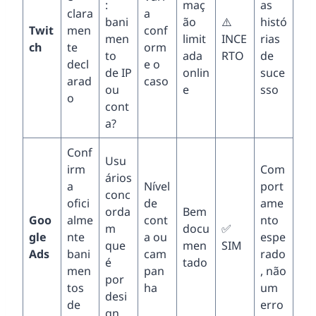
:
maç
as
clara
a
bani
ão
⚠️
histó
Twit
men
conf
men
limit
INCE
rias
ch
te
orm
to
ada
RTO
de
decl
e o
de IP
onlin
suce
arad
caso
ou
e
sso
o
cont
a?
Conf
Usu
irm
Com
ários
a
Nível
port
conc
ofici
de
ame
orda
Bem
Goo
alme
cont
nto
m
docu
✅
gle
nte
a ou
espe
que
men
SIM
Ads
bani
cam
rado
é
tado
men
pan
, não
por
tos
ha
um
desi
de
erro
gn