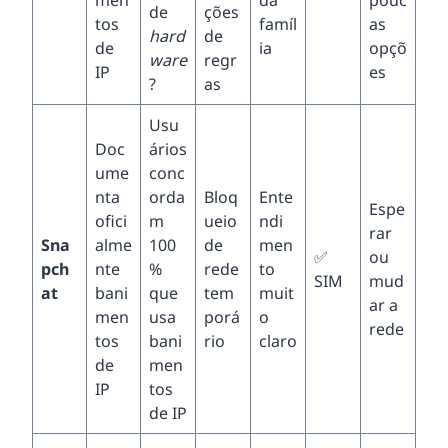
men
da
pouc
de
ções
tos
famíl
as
hard
de
de
ia
opçõ
ware
regr
IP
es
?
as
Usu
Doc
ários
ume
conc
nta
orda
Bloq
Ente
Espe
ofici
m
ueio
ndi
rar
Sna
alme
100
de
men
✅
ou
pch
nte
%
rede
to
SIM
mud
at
bani
que
tem
muit
ar a
men
usa
porá
o
rede
tos
bani
rio
claro
de
men
IP
tos
de IP