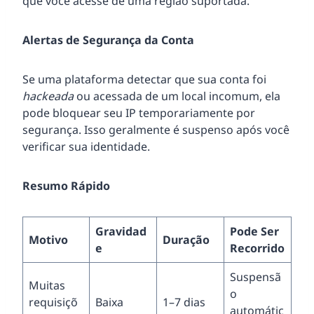
que você acesse de uma região suportada.
Alertas de Segurança da Conta
Se uma plataforma detectar que sua conta foi
hackeada
ou acessada de um local incomum, ela
pode bloquear seu IP temporariamente por
segurança. Isso geralmente é suspenso após você
verificar sua identidade.
Resumo Rápido
Gravidad
Pode Ser
Motivo
Duração
e
Recorrido
Suspensã
Muitas
o
requisiçõ
Baixa
1–7 dias
automátic