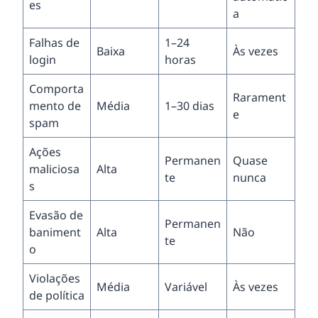
es
a
Falhas de
1–24
Baixa
Às vezes
login
horas
Comporta
Rarament
mento de
Média
1–30 dias
e
spam
Ações
Permanen
Quase
maliciosa
Alta
te
nunca
s
Evasão de
Permanen
baniment
Alta
Não
te
o
Violações
Média
Variável
Às vezes
de política