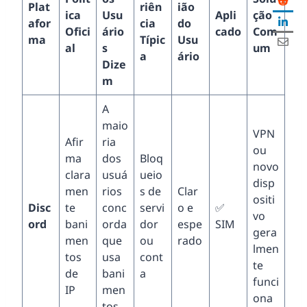
Plat
riên
ião
ica
Usu
Apli
ção
afor
cia
do
Ofici
ário
cado
Com
ma
Típic
Usu
al
s
um
a
ário
Dize
m
A
maio
VPN
Afir
ria
ou
ma
dos
Bloq
novo
clara
usuá
ueio
disp
men
rios
s de
Clar
ositi
Disc
te
conc
servi
o e
✅
vo
ord
bani
orda
dor
espe
SIM
gera
men
que
ou
rado
lmen
tos
usa
cont
te
de
bani
a
funci
IP
men
ona
tos