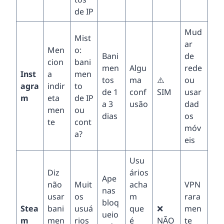
de IP
Mud
Mist
ar
Men
o:
Bani
de
cion
bani
men
Algu
rede
Inst
a
men
tos
ma
⚠️
ou
agra
indir
to
de 1
conf
SIM
usar
m
eta
de IP
a 3
usão
dad
men
ou
dias
os
te
cont
móv
a?
eis
Usu
Diz
ários
Ape
não
Muit
acha
VPN
nas
usar
os
m
rara
bloq
Stea
bani
usuá
que
❌
men
ueio
m
men
rios
é
NÃO
te