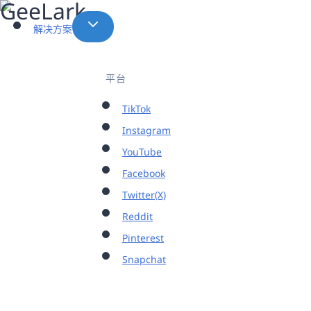
跳
到
解决方案
内
容
平台
TikTok
Instagram
YouTube
Facebook
Twitter(X)
Reddit
Pinterest
Snapchat