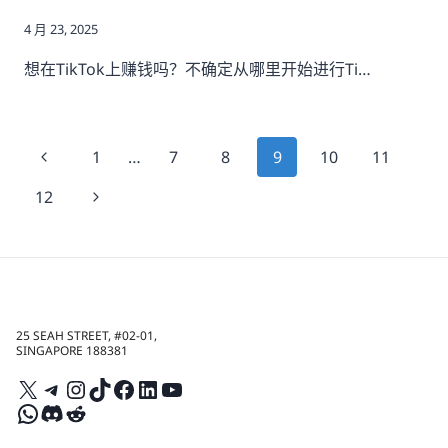
4 月 23, 2025
想在TikTok上赚钱吗？不确定从哪里开始进行Ti…
页
上
1
…
7
8
9
10
11
面
一
下
12
页
一
导
页
航
25 SEAH STREET, #02-01,
SINGAPORE 188381
X
Telegram
Instagram
TikTok
Facebook
LinkedIn
YouTube
WhatsApp
Discord
Reddit