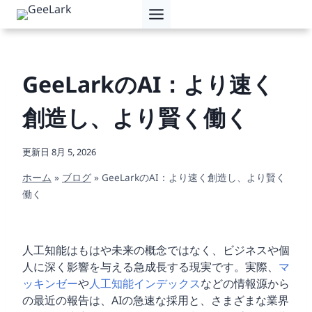
内
容
を
ス
キ
GeeLarkのAI：より速く
ッ
プ
創造し、より賢く働く
更新日
8月 5, 2026
ホーム
»
ブログ
»
GeeLarkのAI：より速く創造し、より賢く
働く
人工知能はもはや未来の概念ではなく、ビジネスや個
人に深く影響を与える急成長する現実です。実際、
マ
ッキンゼー
や
人工知能インデックス
などの情報源から
の最近の報告は、AIの急速な採用と、さまざまな業界