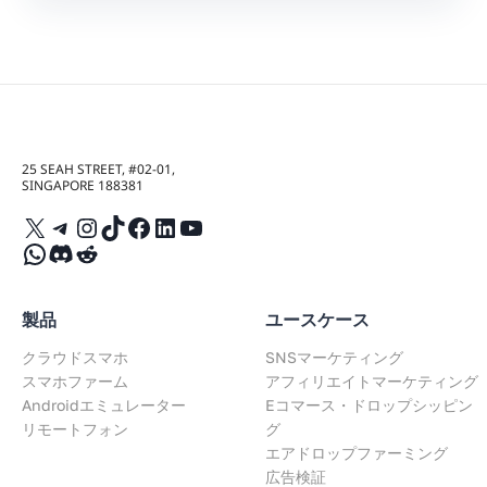
25 SEAH STREET, #02-01,
SINGAPORE 188381
X
Telegram
Instagram
TikTok
Facebook
LinkedIn
YouTube
WhatsApp
Discord
Reddit
製品
ユースケース
クラウドスマホ
SNSマーケティング
スマホファーム
アフィリエイトマーケティング
Androidエミュレーター
Eコマース・ドロップシッピン
リモートフォン
グ
エアドロップファーミング
広告検証