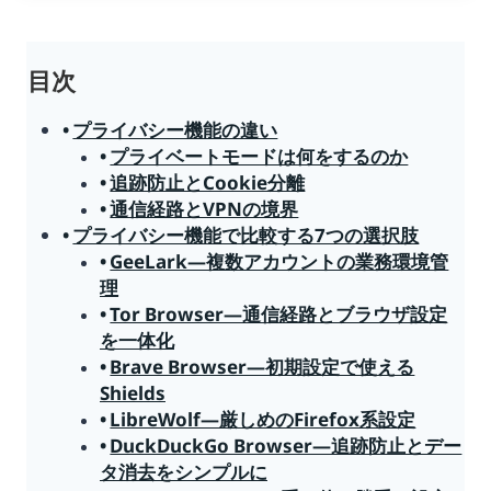
グ:
目次
プライバシー機能の違い
プライベートモードは何をするのか
追跡防止とCookie分離
通信経路とVPNの境界
プライバシー機能で比較する7つの選択肢
GeeLark—複数アカウントの業務環境管
理
Tor Browser—通信経路とブラウザ設定
を一体化
Brave Browser—初期設定で使える
Shields
LibreWolf—厳しめのFirefox系設定
DuckDuckGo Browser—追跡防止とデー
タ消去をシンプルに