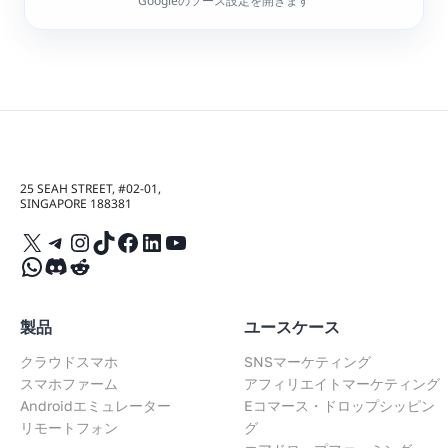
Googleのソース設定を開きます
25 SEAH STREET, #02-01,
SINGAPORE 188381
X
Telegram
Instagram
TikTok
Facebook
LinkedIn
YouTube
WhatsApp
Discord
Reddit
製品
ユースケース
クラウドスマホ
SNSマーケティング
スマホファーム
アフィリエイトマーケティング
Androidエミュレーター
Eコマース・ドロップシッピン
リモートフォン
グ