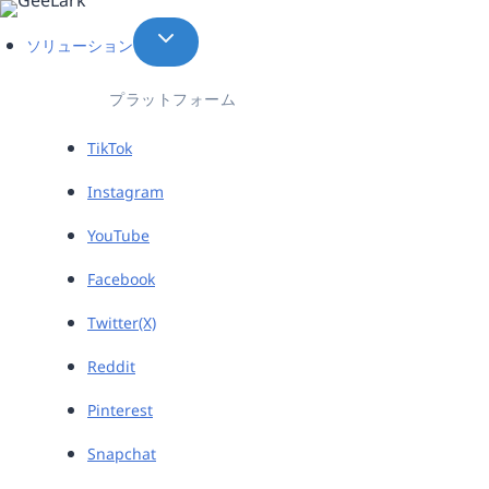
内
容
ソリューション
を
ス
プラットフォーム
キ
ッ
TikTok
プ
Instagram
YouTube
Facebook
Twitter(X)
Reddit
Pinterest
Snapchat