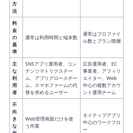
方
法
料
金
通常はプロファイ
の
通常は利用時間と端末数
ル数とプラン階層
基
準
主
SNSアプリ運用者、コン
広告運用者、EC
な
テンツマトリクスチー
事業者、アフィリ
利
ム、アプリグロースチー
エイター、Web
用
ム、スマホファームの代
中心の複数アカウ
者
替を求めるユーザー
ント運用チーム
不
向
ネイティブアプリ
き
Web管理画面だけを使
中心のワークフロ
な
う作業
ー
作