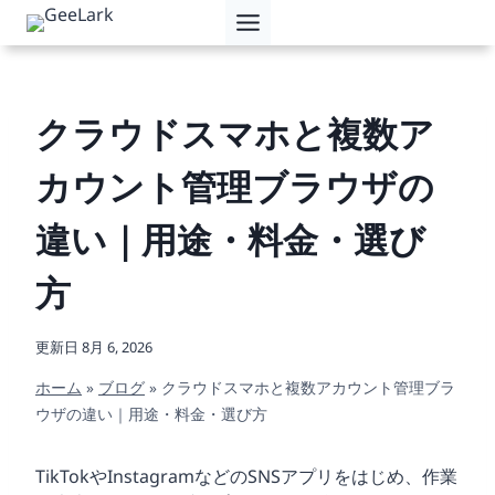
内
容
を
ス
キ
クラウドスマホと複数ア
ッ
プ
カウント管理ブラウザの
違い｜用途・料金・選び
方
更新日
8月 6, 2026
ホーム
»
ブログ
»
クラウドスマホと複数アカウント管理ブラ
ウザの違い｜用途・料金・選び方
TikTokやInstagramなどのSNSアプリをはじめ、作業