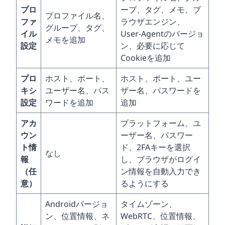
プロ
ープ、タグ、メモ、ブ
プロファイル名、
ファ
ラウザエンジン、
グループ、タグ、
イル
User-Agentのバージョ
メモを追加
設定
ン、必要に応じて
Cookieを追加
プロ
ホスト、ポート、
ホスト、ポート、ユー
キシ
ユーザー名、パス
ザー名、パスワードを
設定
ワードを追加
追加
アカ
プラットフォーム、ユ
ウン
ーザー名、パスワー
ト情
ド、2FAキーを選択
なし
報
し、ブラウザがログイ
（任
ン情報を自動入力でき
意）
るようにする
Androidバージョ
タイムゾーン、
ン、位置情報、ネ
WebRTC、位置情報、