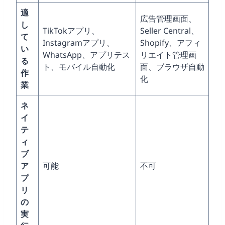
適
広告管理画面、
し
TikTokアプリ、
Seller Central、
て
Instagramアプリ、
Shopify、アフィ
い
WhatsApp、アプリテス
リエイト管理画
る
ト、モバイル自動化
面、ブラウザ自動
作
化
業
ネ
イ
テ
ィ
ブ
ア
可能
不可
プ
リ
の
実