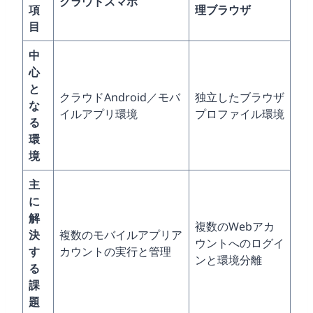
クラウドスマホ
項
理ブラウザ
目
中
心
と
クラウドAndroid／モバ
独立したブラウザ
な
イルアプリ環境
プロファイル環境
る
環
境
主
に
解
複数のWebアカ
決
複数のモバイルアプリア
ウントへのログイ
す
カウントの実行と管理
ンと環境分離
る
課
題