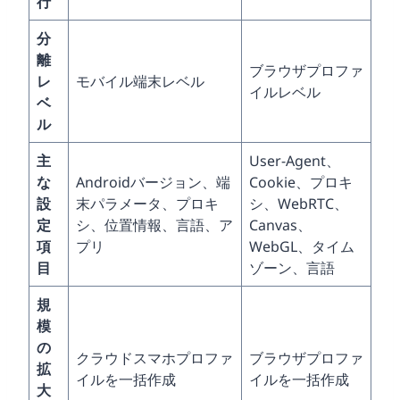
行
分
離
ブラウザプロファ
レ
モバイル端末レベル
イルレベル
ベ
ル
主
User-Agent、
な
Androidバージョン、端
Cookie、プロキ
設
末パラメータ、プロキ
シ、WebRTC、
定
シ、位置情報、言語、ア
Canvas、
項
プリ
WebGL、タイム
目
ゾーン、言語
規
模
の
クラウドスマホプロファ
ブラウザプロファ
拡
イルを一括作成
イルを一括作成
大