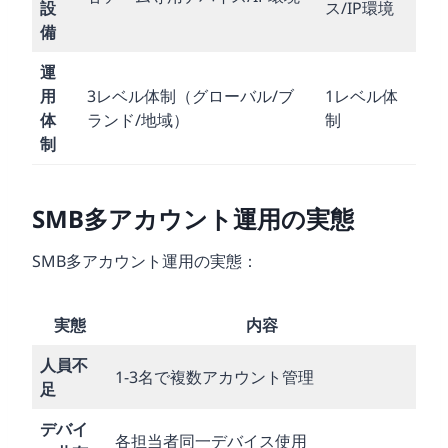
設
ス/IP環境
備
運
用
3レベル体制（グローバル/ブ
1レベル体
体
ランド/地域）
制
制
SMB多アカウント運用の実態
SMB多アカウント運用の実態：
実態
内容
人員不
1-3名で複数アカウント管理
足
デバイ
各担当者同一デバイス使用