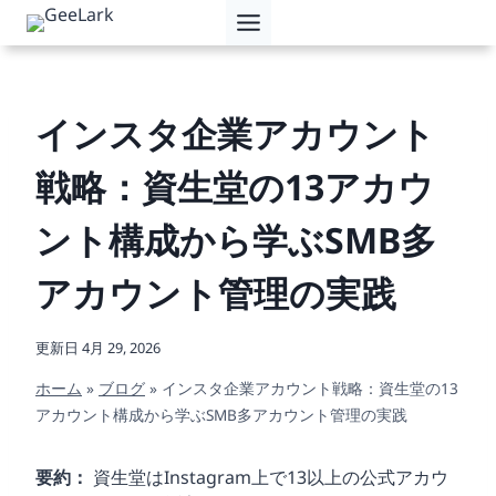
内
容
を
ス
キ
インスタ企業アカウント
ッ
プ
戦略：資生堂の13アカウ
ント構成から学ぶSMB多
アカウント管理の実践
更新日
4月 29, 2026
ホーム
»
ブログ
»
インスタ企業アカウント戦略：資生堂の13
アカウント構成から学ぶSMB多アカウント管理の実践
要約：
資生堂はInstagram上で13以上の公式アカウ