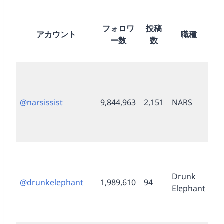
ア
フォロワ
投稿
ウ
アカウント
職種
ー数
数
ト
イ
ブ
ン
（
@narsissist
9,844,963
2,151
NARS
ロ
バ
ル
ブ
ン
Drunk
（
@drunkelephant
1,989,610
94
Elephant
ロ
バ
ル