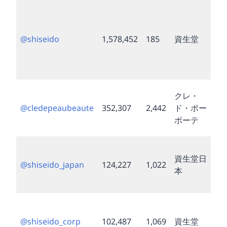
グ
ー
ル
@shiseido
1,578,452
185
資生堂
ア
ウ
ト
ブ
クレ・
ン
@cledepeaubeaute
352,307
2,442
ド・ポー
（
ボーテ
級
日
資生堂日
区
@shiseido_japan
124,227
1,022
本
カ
ン
企
ア
@shiseido_corp
102,487
1,069
資生堂