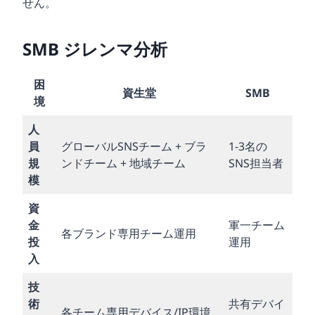
せん。
SMB ジレンマ分析
困
資生堂
SMB
境
人
員
グローバルSNSチーム + ブラ
1-3名の
規
ンドチーム + 地域チーム
SNS担当者
模
資
金
軍一チーム
各ブランド専用チーム運用
投
運用
入
技
術
共有デバイ
各チーム専用デバイス/IP環境