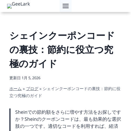
内
容
を
ス
キ
シェインクーポンコード
ッ
プ
の裏技：節約に役立つ究
極のガイド
更新日
1月 5, 2026
ホーム
»
ブログ
»
シェインクーポンコードの裏技：節約に役
立つ究極のガイド
Sheinでの節約額をさらに増やす方法をお探しです
か？Sheinのクーポンコードは、最も効果的な選択
肢の一つです。適切なコードを利用すれば、経済