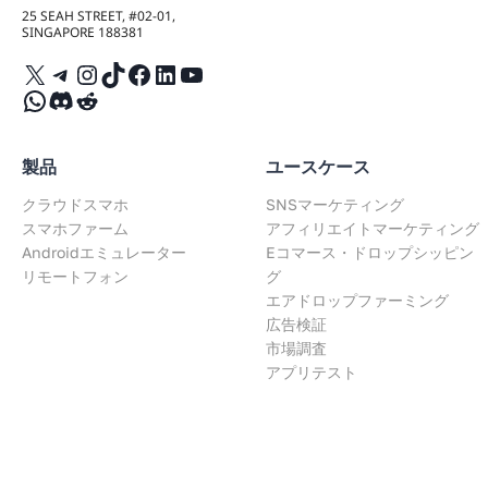
25 SEAH STREET, #02-01,
SINGAPORE 188381
X
Telegram
Instagram
TikTok
Facebook
LinkedIn
YouTube
WhatsApp
Discord
Reddit
製品
ユースケース
クラウドスマホ
SNSマーケティング
スマホファーム
アフィリエイトマーケティング
Androidエミュレーター
Eコマース・ドロップシッピン
リモートフォン
グ
エアドロップファーミング
広告検証
市場調査
アプリテスト