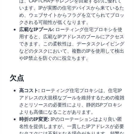
は、CAPTCHAチャレンジを回避するのに優れて
います。IPが実際の住宅デバイスから来ているた
め、ウェブサイトからフラグを立てられてブロッ
クされる可能性が低くなります。
広範なIPプール:
ローティング住宅プロキシを使
用すると、広範なIPアドレスのプールにアクセス
できます。この柔軟性は、データスクレイピング
などのタスクにおいて、複数のIPを使用して検出
やIP禁止を防ぐのに役立ちます。
欠点
高コスト:
ローティング住宅プロキシは、住宅IP
アドレスの大規模なプールを維持するための複雑
さとリソースの必要性により、静的ISPプロキシ
よりも高価になることがあります。
時折のIP変更:
IPのローテーションはより良い匿
名性を提供しますが、一貫したIPアドレスが必要
なタスクには不利となる場合があります。頻繁な