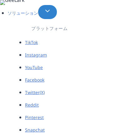
内
容
ソリューション
を
ス
プラットフォーム
キ
ッ
TikTok
プ
Instagram
YouTube
Facebook
Twitter(X)
Reddit
Pinterest
Snapchat