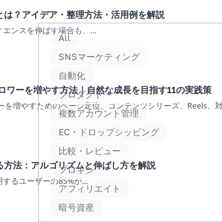
ボードとは？アイデア・整理方法・活用例を解説
ーディエンスを伸ばす場合も、…
All
SNSマーケティング
自動化
フォロワーを増やす方法｜自然な成長を目指す11の実践策
プロダクト
ォワーを増やすためのページ定位、コンテンツシリーズ、Reels
複数アカウント管理
EC・ドロップシッピング
比較・レビュー
でバズる方法：アルゴリズムと伸ばし方を解説
プロキシ
週利用するユーザーの85%が…
アフィリエイト
暗号資産