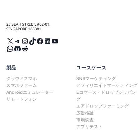
a
t
25 SEAH STREET, #02-01,
SINGAPORE 188381
i
X
Telegram
Instagram
TikTok
Facebook
LinkedIn
YouTube
WhatsApp
Discord
Reddit
o
n
製品
ユースケース
クラウドスマホ
SNSマーケティング
スマホファーム
アフィリエイトマーケティング
Androidエミュレーター
Eコマース・ドロップシッピン
リモートフォン
グ
エアドロップファーミング
広告検証
市場調査
アプリテスト