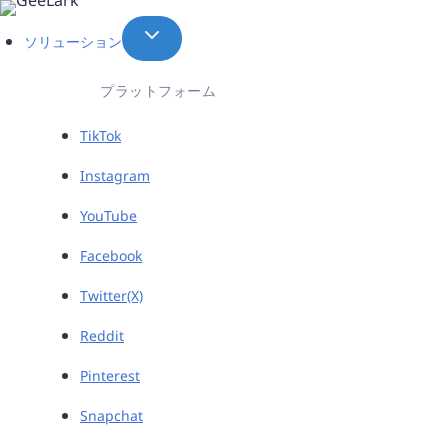
内
容
ソリューション
を
ス
プラットフォーム
キ
ッ
TikTok
プ
Instagram
YouTube
Facebook
Twitter(X)
Reddit
Pinterest
Snapchat