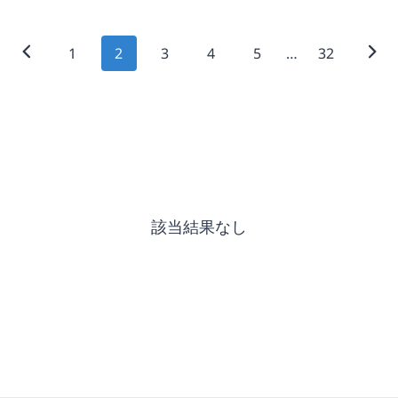
P
1
2
3
4
5
…
32
o
s
t
s
該当結果なし
n
a
v
i
g