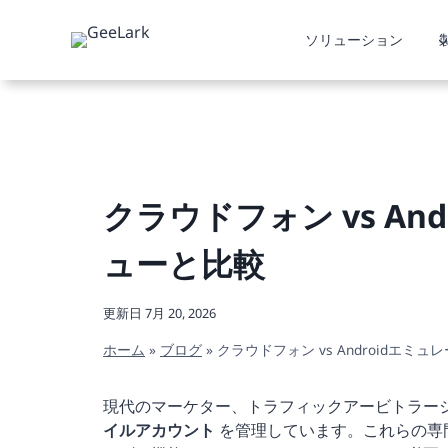
内
容
ソリューション
を
ス
キ
ッ
プ
クラウドフォン vs And
ューと比較
更新日
7月 20, 2026
ホーム
»
ブログ
»
クラウドフォン vs Androidエミュ
現代のマーケター、トラフィックアービトラー
イルアカウント
を管理しています。これらの専