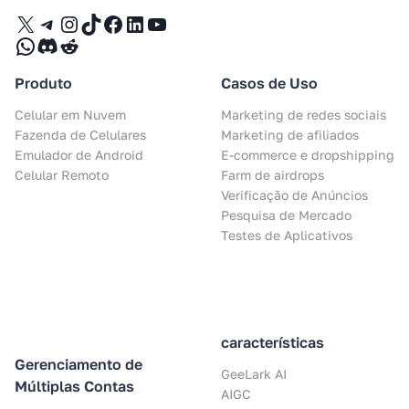
X
Telegram
Instagram
TikTok
Facebook
LinkedIn
YouTube
WhatsApp
Discord
Reddit
Produto
Casos de Uso
Celular em Nuvem
Marketing de redes sociais
Fazenda de Celulares
Marketing de afiliados
Emulador de Android
E-commerce e dropshipping
Celular Remoto
Farm de airdrops
Verificação de Anúncios
Pesquisa de Mercado
Testes de Aplicativos
características
Gerenciamento de
GeeLark AI
Múltiplas Contas
AIGC