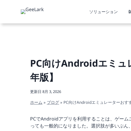
内
容
ソリューション
を
ス
キ
ッ
プ
PC向けAndroidエミ
年版】
更新日
8月 3, 2026
ホーム
»
ブログ
»
PC向けAndroidエミュレーターおす
PCでAndroidアプリを利用することは、ゲ
っても一般的になりました。選択肢が多いぶん、自